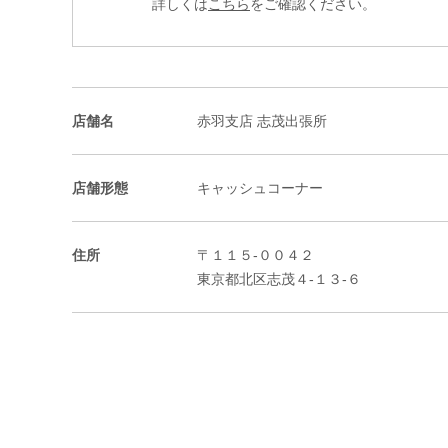
詳しくは
こちら
をご確認ください。
店舗名
赤羽支店 志茂出張所
店舗形態
キャッシュコーナー
住所
〒１１５-００４２
東京都北区志茂４-１３-６