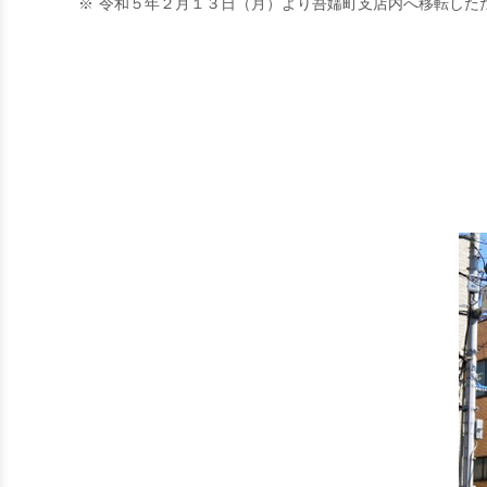
※
令和５年２月１３日（月）より吾嬬町支店内へ移転した