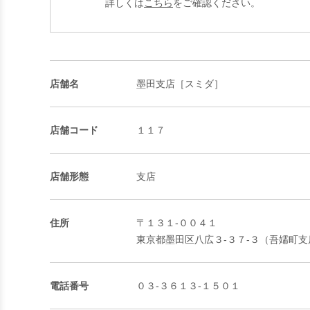
詳しくは
こちら
をご確認ください。
店舗名
墨田支店［スミダ］
店舗コード
１１７
店舗形態
支店
住所
〒１３１-００４１
東京都墨田区八広３-３７-３（吾嬬町支
電話番号
０３-３６１３-１５０１