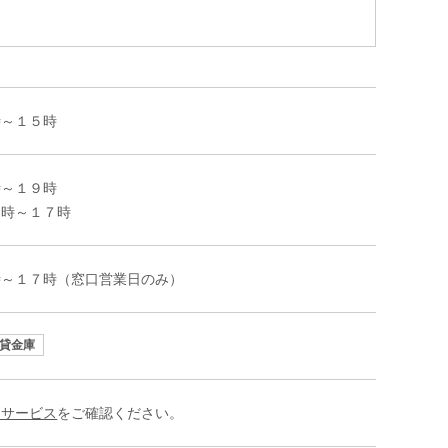
時～１５時
時～１９時
８時～１７時
時～１７時（窓口営業日のみ）
貸金庫
約サービス
をご確認ください。