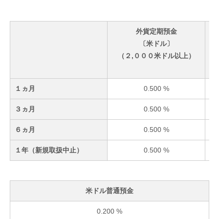
外貨定期預金
〔米ドル〕
（２,０００米ドル以上）
（
１ヵ月
0.500 %
３ヵ月
0.500 %
６ヵ月
0.500 %
１年（新規取扱中止）
0.500 %
米ドル普通預金
0.200 %