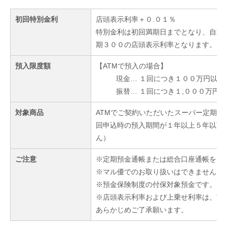
初回特別金利
店頭表示利率＋０.０１％
特別金利は初回満期日までとなり、自動
期３００の店頭表示利率となります。
預入限度額
【ATMで預入の場合】
現金… １回につき１００万円以
振替… １回につき１,０００万円
対象商品
ATMでご契約いただいたスーパー定期
回申込時の預入期間が１年以上５年以下
ん）
ご注意
※定期預金通帳または総合口座通帳をお
※マル優でのお取り扱いはできません。
※預金保険制度の付保対象預金です。
※店頭表示利率および上乗せ利率は、市
あらかじめご了承願います。