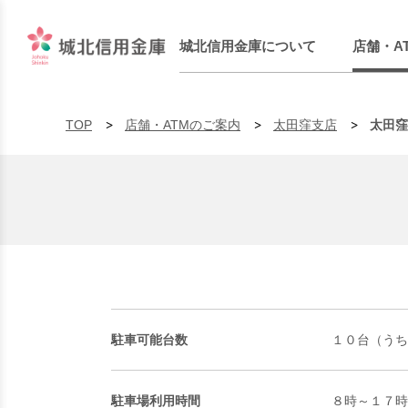
城北信用金庫について
店舗・A
TOP
店舗・ATMのご案内
太田窪支店
太田窪
駐車可能台数
１０台（うち
駐車場利用時間
８時～１７時