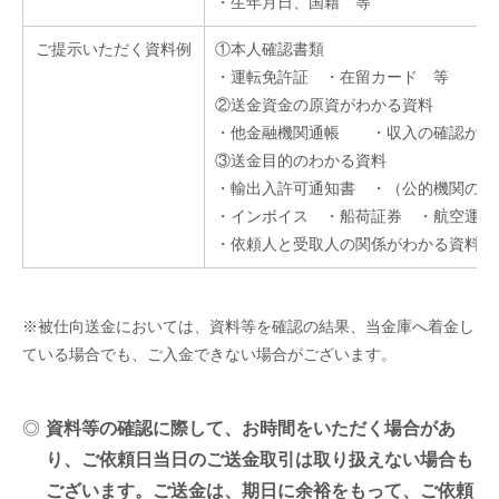
・生年月日、国籍 等
ご提示いただく資料例
①本人確認書類
・運転免許証 ・在留カード 等
②送金資金の原資がわかる資料
・他金融機関通帳 ・収入の確認がで
③送金目的のわかる資料
・輸出入許可通知書 ・（公的機関の
・インボイス ・船荷証券 ・航空運
・依頼人と受取人
※被仕向送金においては、資料等を確認の結果、当金庫へ着金し
ている場合でも、ご入金できない場合がございます。
◎
資料等の確認に際して、お時間をいただく場合があ
り、ご依頼日当日のご送金取引は取り扱えない場合も
ございます。ご送金は、期日に余裕をもって、ご依頼