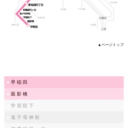
▲ページトップ
早稲田
面影橋
学習院下
鬼子母神前