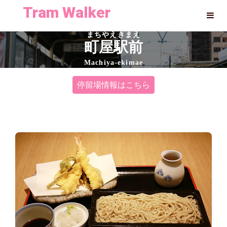
Tram Walker
まちやえきまえ
町屋駅前
Machiya-ekimae
停留場情報はこちら