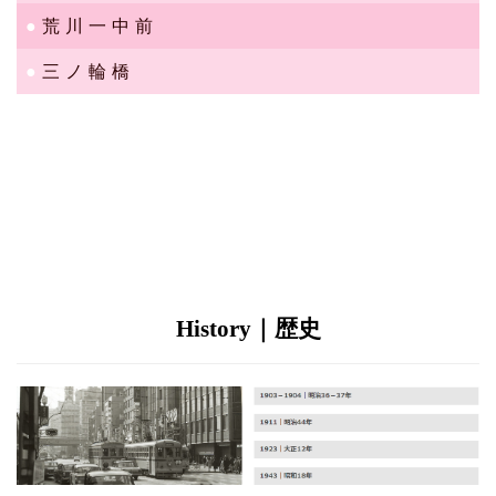
荒川一中前
三ノ輪橋
History｜歴史