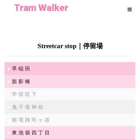
Tram Walker
Streetcar stop｜停留場
早稲田
面影橋
学習院下
鬼子母神前
都電雑司ヶ谷
東池袋四丁目