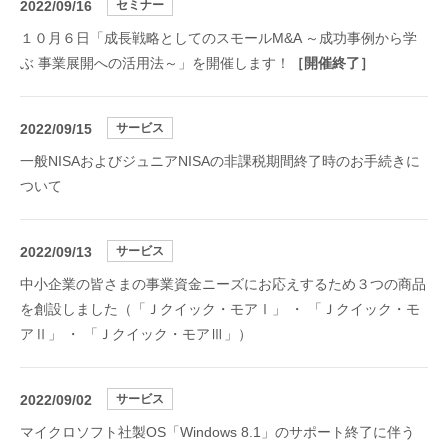
2022/09/16
セミナー
１０月６日「成長戦略としてのスモールM&A ～成功事例から学
ぶ 事業展開への活用法～」を開催します！
［開催終了］
2022/09/15
サービス
一般NISAおよびジュニアNISAの非課税期間終了時のお手続きに
ついて
2022/09/13
サービス
中小企業の皆さまの事業資金ニーズにお応えするため３つの商品
を創設しました（「Ｊクイック・モアⅠ」 ・ 「Ｊクイック・モ
アⅡ」 ・ 「Ｊクイック・モアⅢ」）
2022/09/02
サービス
マイクロソフト社製OS「Windows 8.1」のサポート終了に伴う